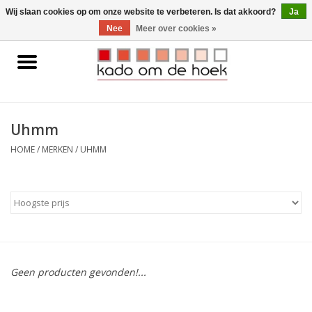
0 Artikelen - €0,00
Wij slaan cookies op om onze website te verbeteren. Is dat akkoord?
Ja
Nee
Meer over cookies »
Home
Accessoires
Uhmm
Gadgets
HOME
/
MERKEN
/
UHMM
Huishoudelijk
Interieur
Kids
Geen producten gevonden!...
Pylones