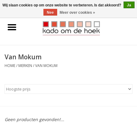
0 Artikelen - €0,00
Wij slaan cookies op om onze website te verbeteren. Is dat akkoord?
Ja
Nee
Meer over cookies »
Home
Accessoires
Van Mokum
Gadgets
HOME
/
MERKEN
/
VAN MOKUM
Huishoudelijk
Interieur
Kids
Geen producten gevonden!...
Pylones