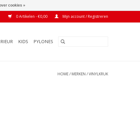
over cookies »
0 Artikelen - €0,00
Mijn account / Registreren
ERIEUR
KIDS
PYLONES
HOME
/
MERKEN
/
VINYLKRUK