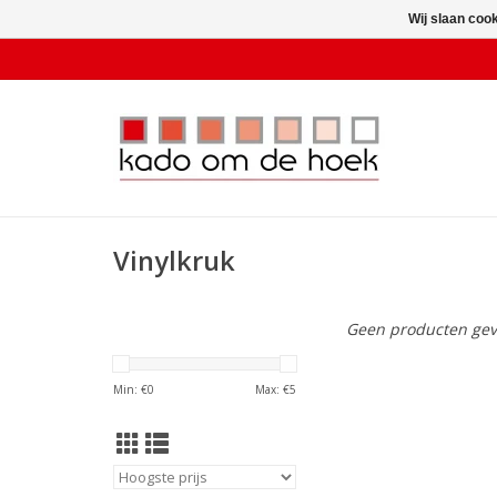
Wij slaan coo
Vinylkruk
Geen producten gev
Min: €
0
Max: €
5