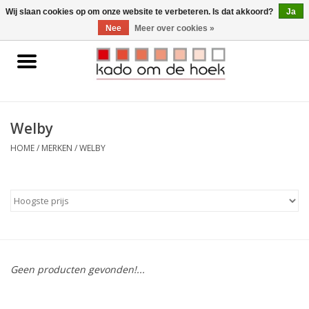
0 Artikelen - €0,00
Wij slaan cookies op om onze website te verbeteren. Is dat akkoord?
Ja
Nee
Meer over cookies »
Home
Accessoires
Welby
Gadgets
HOME
/
MERKEN
/
WELBY
Huishoudelijk
Interieur
Kids
Geen producten gevonden!...
Pylones