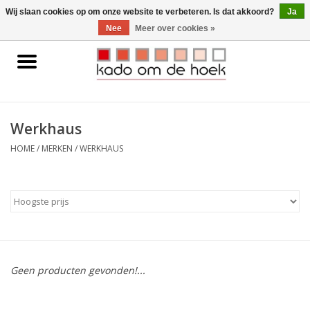
0 Artikelen - €0,00
Wij slaan cookies op om onze website te verbeteren. Is dat akkoord?
Ja
Nee
Meer over cookies »
Home
Accessoires
Werkhaus
Gadgets
HOME
/
MERKEN
/
WERKHAUS
Huishoudelijk
Interieur
Kids
Geen producten gevonden!...
Pylones