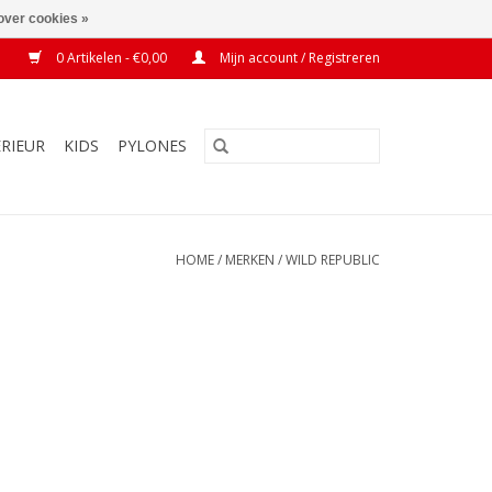
over cookies »
0 Artikelen - €0,00
Mijn account / Registreren
ERIEUR
KIDS
PYLONES
HOME
/
MERKEN
/
WILD REPUBLIC