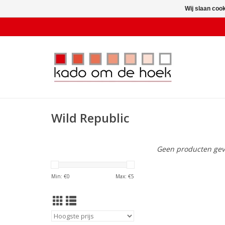
Wij slaan coo
Wild Republic
Geen producten gev
Min: €
0
Max: €
5