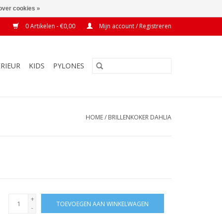
over cookies »
0 Artikelen - €0,00
Mijn account / Registreren
ERIEUR
KIDS
PYLONES
HOME
/
BRILLENKOKER DAHLIA
+
TOEVOEGEN AAN WINKELWAGEN
-