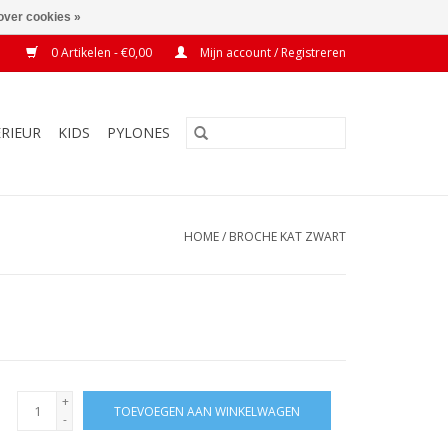
over cookies »
0 Artikelen - €0,00
Mijn account / Registreren
ERIEUR
KIDS
PYLONES
HOME
/
BROCHE KAT ZWART
+
TOEVOEGEN AAN WINKELWAGEN
-