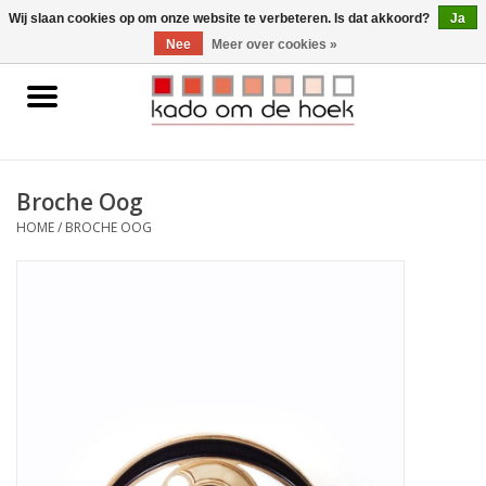
0 Artikelen - €0,00
Wij slaan cookies op om onze website te verbeteren. Is dat akkoord?
Ja
Nee
Meer over cookies »
Home
Accessoires
Broche Oog
Gadgets
HOME
/
BROCHE OOG
Huishoudelijk
Interieur
Kids
Pylones