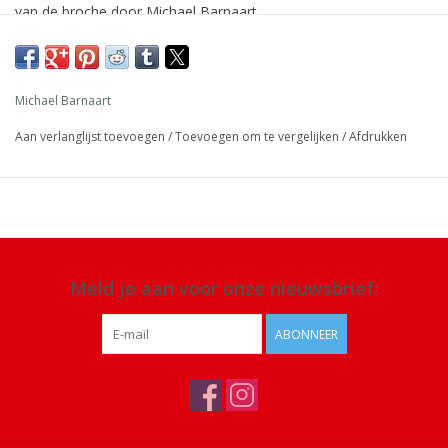
van de broche door Michael Barnaart.
Afmeting: 4,5 x 3 cm
Materiaal:
metaal met geëmailleerde kleuren, sluiting: magneet
Michael Barnaart
Details: mooi bewaardoosje, elke broche is gegraveerd en
Aan verlanglijst toevoegen
/
Toevoegen om te vergelijken
/
Afdrukken
genummerd, waardoor het ook een uniek collectors item is,
niet
gebruiken in combinatie met een pacemaker!
Meld je aan voor onze nieuwsbrief:
ABONNEER