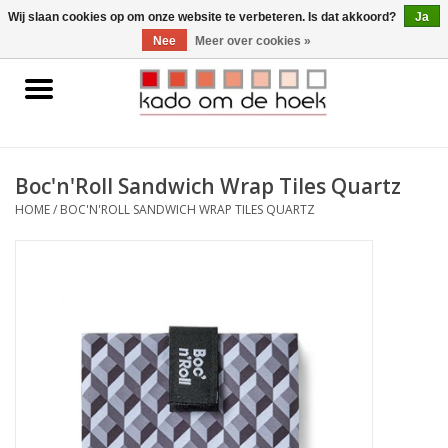
0 Artikelen - €0,00
Wij slaan cookies op om onze website te verbeteren. Is dat akkoord?
Ja
Nee
Meer over cookies »
Home
Accessoires
Boc'n'Roll Sandwich Wrap Tiles Quartz
Gadgets
HOME
/
BOC'N'ROLL SANDWICH WRAP TILES QUARTZ
Huishoudelijk
Interieur
Kids
Pylones