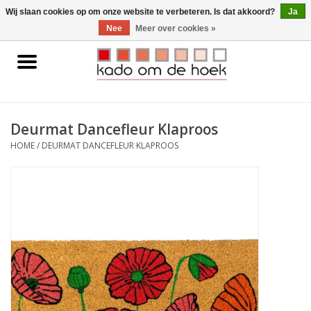
0 Artikelen - €0,00
Wij slaan cookies op om onze website te verbeteren. Is dat akkoord?
Ja
Nee
Meer over cookies »
Home
Accessoires
Deurmat Dancefleur Klaproos
Gadgets
HOME
/
DEURMAT DANCEFLEUR KLAPROOS
Huishoudelijk
Interieur
Kids
Pylones