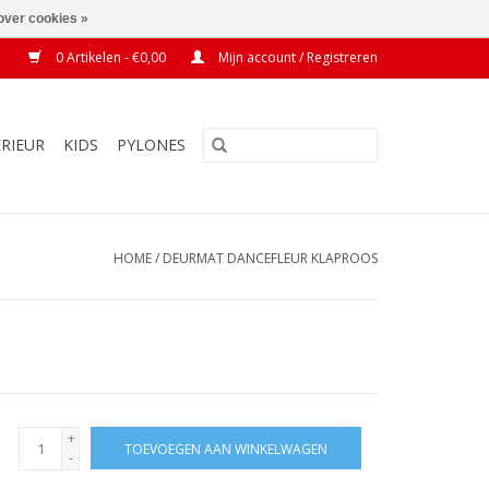
over cookies »
0 Artikelen - €0,00
Mijn account / Registreren
ERIEUR
KIDS
PYLONES
HOME
/
DEURMAT DANCEFLEUR KLAPROOS
+
TOEVOEGEN AAN WINKELWAGEN
-