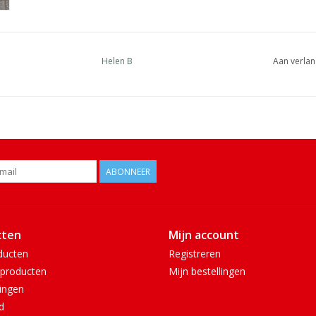
Helen B
Aan verlan
ABONNEER
cten
Mijn account
ducten
Registreren
producten
Mijn bestellingen
ingen
d