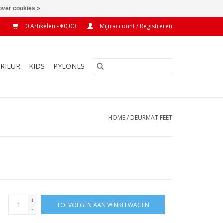
over cookies »
0 Artikelen - €0,00
Mijn account / Registreren
ERIEUR
KIDS
PYLONES
HOME
/
DEURMAT FEET
+
TOEVOEGEN AAN WINKELWAGEN
-