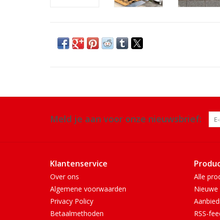
Meld je aan voor onze nieuwsbrief:
Klantenservice
Produ
Over ons
Alle pro
Algemene voorwaarden
Nieuwe 
Privacy Policy
Aanbied
Betaalmethoden
RSS-fee