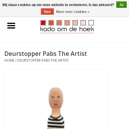
0 Artikelen - €0,00
Wij slaan cookies op om onze website te verbeteren. Is dat akkoord?
Ja
Nee
Meer over cookies »
Home
Accessoires
Deurstopper Pabs The Artist
Gadgets
HOME
/
DEURSTOPPER PABS THE ARTIST
Huishoudelijk
Interieur
Kids
Pylones