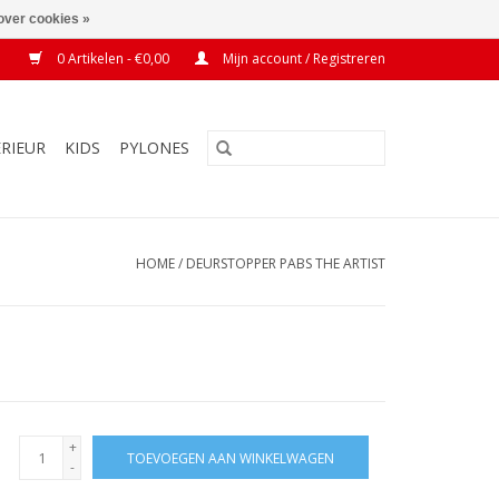
over cookies »
0 Artikelen - €0,00
Mijn account / Registreren
ERIEUR
KIDS
PYLONES
HOME
/
DEURSTOPPER PABS THE ARTIST
+
TOEVOEGEN AAN WINKELWAGEN
-