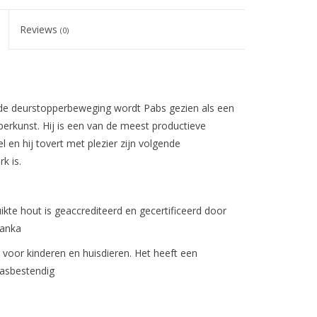
Reviews
(0)
de deurstopperbeweging wordt Pabs gezien als een
erkunst. Hij is een van de meest productieve
l en hij tovert met plezier zijn volgende
k is.
uikte hout is geaccrediteerd en gecertificeerd door
Lanka
lig voor kinderen en huisdieren. Het heeft een
rasbestendig