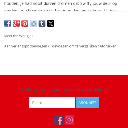
houden. Je had nooit durven dromen dat Swifty jouw deur op
een kier zou houden, maar hier is ze dan, en ze hoort bij jou.
Het perfecte liefdesverhaal!
Afmeting: variëren van 22-26 x 4 x 3,5 cm
Meet the Wedgies
Materiaal: duurzaam Alstonia hout,
al het gebruikte hout is
geaccrediteerd en gecertificeerd door het Department of Forest
Aan verlanglijst toevoegen
/
Toevoegen om te vergelijken
/
Afdrukken
Conservation in Sri Lanka
Details:
de gebruikte verf is niet giftig, dus veilig voor kinderen
en huisdieren. Het heeft een duurzame matte afwerking en is
ongelooflijk krasbestendig
Meld je aan voor onze nieuwsbrief:
ABONNEER