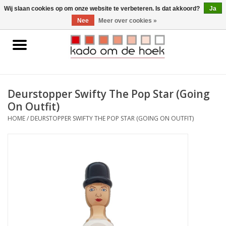
0 Artikelen - €0,00
Wij slaan cookies op om onze website te verbeteren. Is dat akkoord?
Ja
Nee
Meer over cookies »
Home
Accessoires
Deurstopper Swifty The Pop Star (Going
On Outfit)
Gadgets
HOME
/
DEURSTOPPER SWIFTY THE POP STAR (GOING ON OUTFIT)
Huishoudelijk
Interieur
Kids
Pylones