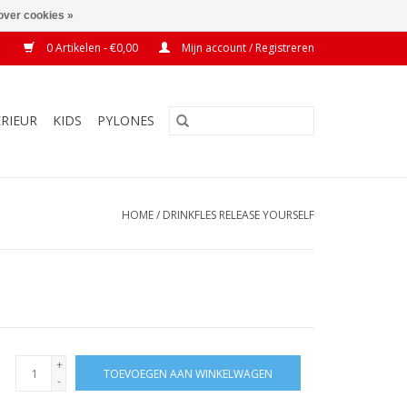
over cookies »
0 Artikelen - €0,00
Mijn account / Registreren
ERIEUR
KIDS
PYLONES
HOME
/
DRINKFLES RELEASE YOURSELF
+
TOEVOEGEN AAN WINKELWAGEN
-