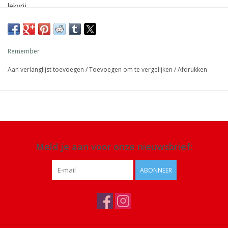
lekvrij.
Afmeting: 26,5 cm Ø 6 cm
Inhoud: 500 ml
Remember
Materiaal: RVS,
BPA-vrij, aluminium-vrij
Aan verlanglijst toevoegen
/
Toevoegen om te vergelijken
/
Afdrukken
Details:
houdt 8 uur warm of 24 uur koud, niet geschikt voor
vaatwasser of magnetron
Meld je aan voor onze nieuwsbrief:
ABONNEER