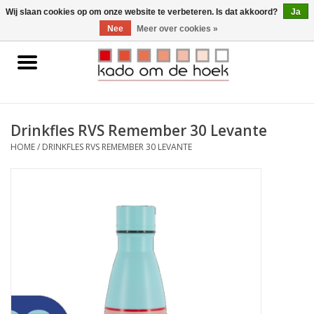
0 Artikelen - €0,00
Wij slaan cookies op om onze website te verbeteren. Is dat akkoord?
Ja
Nee
Meer over cookies »
Home
Accessoires
Drinkfles RVS Remember 30 Levante
Gadgets
HOME
/
DRINKFLES RVS REMEMBER 30 LEVANTE
Huishoudelijk
Interieur
Kids
Pylones