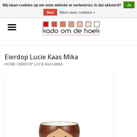
0 Artikelen - €0,00
Wij slaan cookies op om onze website te verbeteren. Is dat akkoord?
Ja
Nee
Meer over cookies »
Home
Accessoires
Eierdop Lucie Kaas Mika
Gadgets
HOME
/
EIERDOP LUCIE KAAS MIKA
Huishoudelijk
Interieur
Kids
Pylones