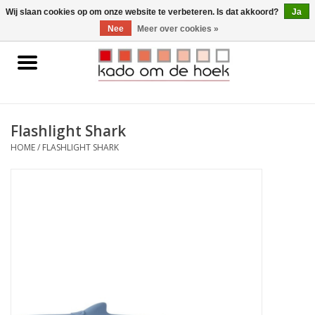
0 Artikelen - €0,00
Wij slaan cookies op om onze website te verbeteren. Is dat akkoord?
Ja
Nee
Meer over cookies »
Home
Accessoires
Flashlight Shark
Gadgets
HOME
/
FLASHLIGHT SHARK
Huishoudelijk
Interieur
Kids
Pylones