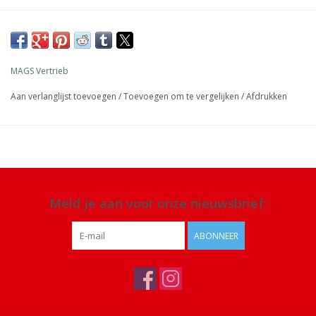
Afmeting: 20 x 6 x 6 cm
Materiaal: siliconen
Details: batterijduur ca. 12 uur, 2 standen: continu licht of
MAGS Vertrieb
knipperend voor noodgevallen, draagriem kan worden geopend
Aan verlanglijst toevoegen
/
Toevoegen om te vergelijken
/
Afdrukken
om aan een rugzak of broekriem te bevestigen
Meld je aan voor onze nieuwsbrief:
ABONNEER