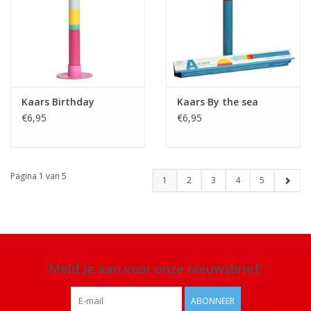
Kaars Birthday
Kaars By the sea
€6,95
€6,95
Pagina 1 van 5
1
2
3
4
5
Meld je aan voor onze nieuwsbrief:
ABONNEER