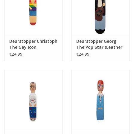
Deurstopper Christoph
Deurstopper Georg
The Gay Icon
The Pop Star (Leather
Jacket Outfit)
€24,99
€24,99