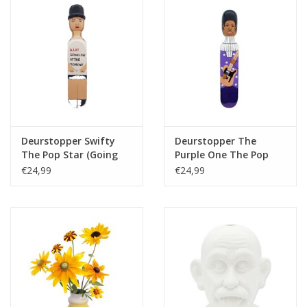
Deurstopper Swifty
Deurstopper The
The Pop Star (Going
Purple One The Pop
On Outfit)
Artist
€24,99
€24,99