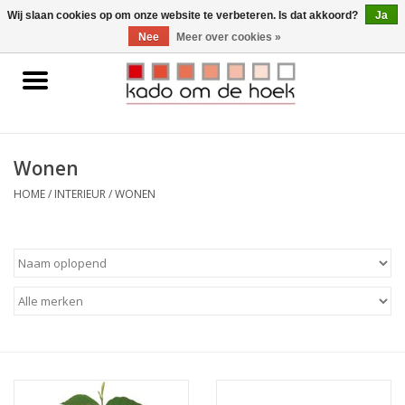
0 Artikelen - €0,00
Wij slaan cookies op om onze website te verbeteren. Is dat akkoord?
Ja
Nee
Meer over cookies »
Home
Accessoires
Wonen
Gadgets
HOME
/
INTERIEUR
/
WONEN
Huishoudelijk
Interieur
Kids
Pylones