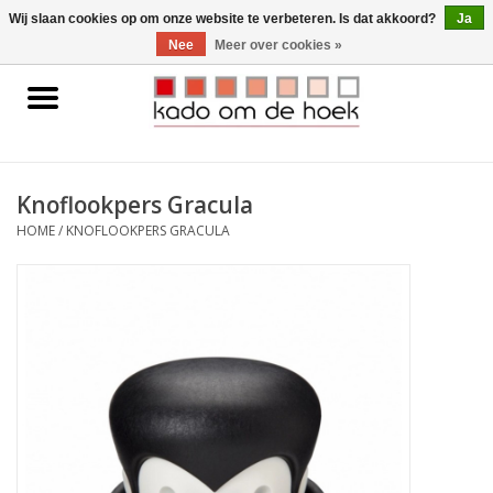
0 Artikelen - €0,00
Wij slaan cookies op om onze website te verbeteren. Is dat akkoord?
Ja
Nee
Meer over cookies »
Home
Accessoires
Knoflookpers Gracula
Gadgets
HOME
/
KNOFLOOKPERS GRACULA
Huishoudelijk
Interieur
Kids
Pylones