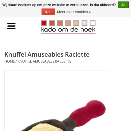
0 Artikelen - €0,00
Wij slaan cookies op om onze website te verbeteren. Is dat akkoord?
Ja
Nee
Meer over cookies »
Home
Accessoires
Knuffel Amuseables Raclette
Gadgets
HOME
/
KNUFFEL AMUSEABLES RACLETTE
Huishoudelijk
Interieur
Kids
Pylones