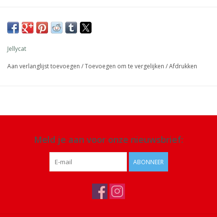
Afmeting: 21 x 10 x 5 cm
Materiaal: 100% polyester
Details: geschikt vanaf 12 maanden. Alleen handwas, niet in de
Jellycat
droger of chemisch reinigen of strijken
Aan verlanglijst toevoegen
/
Toevoegen om te vergelijken
/
Afdrukken
Meld je aan voor onze nieuwsbrief:
ABONNEER