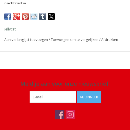
nachtkastje.
Afmeting: 20 x 8 x 4 cm
Materiaal: polyester, katoen
Jellycat
Details: geschikt voor alle leeftijden. Alleen handwas, niet in de
Aan verlanglijst toevoegen
/
Toevoegen om te vergelijken
/
Afdrukken
droger of chemisch reinigen of strijken
Meld je aan voor onze nieuwsbrief:
ABONNEER