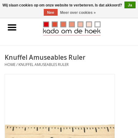
0 Artikelen - €0,00
Wij slaan cookies op om onze website te verbeteren. Is dat akkoord?
Ja
Nee
Meer over cookies »
Home
Accessoires
Knuffel Amuseables Ruler
Gadgets
HOME
/
KNUFFEL AMUSEABLES RULER
Huishoudelijk
Interieur
Kids
Pylones