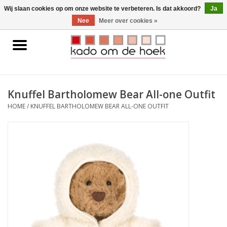
0 Artikelen - €0,00
Wij slaan cookies op om onze website te verbeteren. Is dat akkoord?
Ja
Nee
Meer over cookies »
Home
Accessoires
Knuffel Bartholomew Bear All-one Outfit
Gadgets
HOME
/
KNUFFEL BARTHOLOMEW BEAR ALL-ONE OUTFIT
Huishoudelijk
Interieur
Kids
Pylones