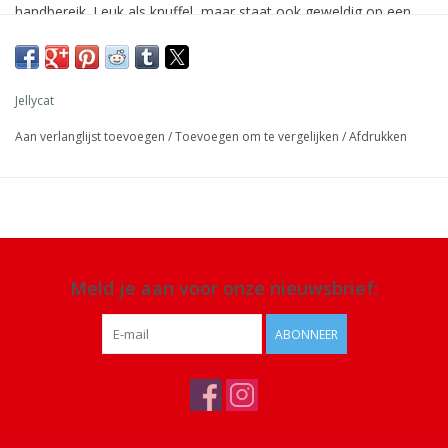
handbereik. Leuk als knuffel, maar staat ook geweldig op een
plank of op je nachtkastje.
Afmeting: 26 x 12 x 8 cm
Jellycat
Materiaal: 100% polyester
Aan verlanglijst toevoegen
/
Toevoegen om te vergelijken
/
Afdrukken
Details: geschikt voor alle leeftijden. Alleen handwas, niet in de
droger of chemisch reinigen of strijken
Meld je aan voor onze nieuwsbrief:
ABONNEER