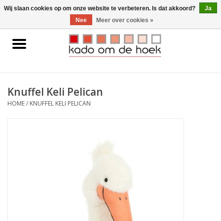
0 Artikelen - €0,00
Wij slaan cookies op om onze website te verbeteren. Is dat akkoord?
Ja
Nee
Meer over cookies »
Home
Accessoires
Knuffel Keli Pelican
Gadgets
HOME
/
KNUFFEL KELI PELICAN
Huishoudelijk
Interieur
Kids
Pylones