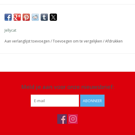
Afmeting: 34 x 28 x 14 cm
Materiaal: 100% polyester
Details: geschikt vanaf 12 maanden. Alleen handwas, niet in de
Jellycat
droger of chemisch reinigen of strijken
Aan verlanglijst toevoegen
/
Toevoegen om te vergelijken
/
Afdrukken
Meld je aan voor onze nieuwsbrief:
ABONNEER