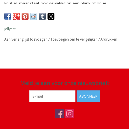
knuffel, maar staat ook geweldig op een plank of op je
nachtkastje.
Afmeting: 31 x 12 x 9 cm
Jellycat
Materiaal: 100% polyester
Aan verlanglijst toevoegen
/
Toevoegen om te vergelijken
/
Afdrukken
Details: geschikt voor alle leeftijden. Alleen handwas, niet in de
droger of chemisch reinigen of strijken
Meld je aan voor onze nieuwsbrief:
ABONNEER