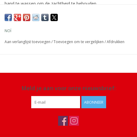
hand te wassen om de zachtheid te behouden.
Afmeting: 40 x 23 cm
Materiaal: rubber, katoen
NOÏ
Details: handwas
Aan verlanglijst toevoegen
/
Toevoegen om te vergelijken
/
Afdrukken
Meld je aan voor onze nieuwsbrief:
ABONNEER