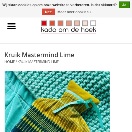
0 Artikelen - €0,00
Wij slaan cookies op om onze website te verbeteren. Is dat akkoord?
Ja
Nee
Meer over cookies »
Home
Accessoires
Kruik Mastermind Lime
Gadgets
HOME
/
KRUIK MASTERMIND LIME
Huishoudelijk
Interieur
Kids
Pylones