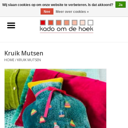
0 Artikelen - €0,00
Wij slaan cookies op om onze website te verbeteren. Is dat akkoord?
Ja
Nee
Meer over cookies »
Home
Accessoires
Kruik Mutsen
Gadgets
HOME
/
KRUIK MUTSEN
Huishoudelijk
Interieur
Kids
Pylones