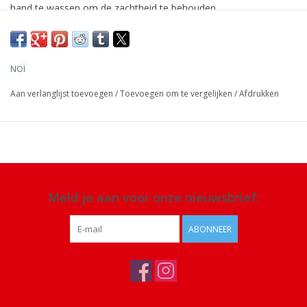
hand te wassen om de zachtheid te behouden.
Afmeting: 40 x 23 cm
Materiaal: rubber, katoen
NOÏ
Details: handwas
Aan verlanglijst toevoegen
/
Toevoegen om te vergelijken
/
Afdrukken
Meld je aan voor onze nieuwsbrief:
ABONNEER