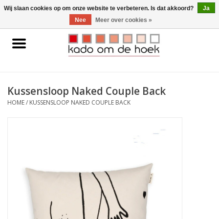
0 Artikelen - €0,00
Wij slaan cookies op om onze website te verbeteren. Is dat akkoord?
Ja
Nee
Meer over cookies »
Home
Accessoires
Kussensloop Naked Couple Back
Gadgets
HOME
/
KUSSENSLOOP NAKED COUPLE BACK
Huishoudelijk
Interieur
Kids
Pylones