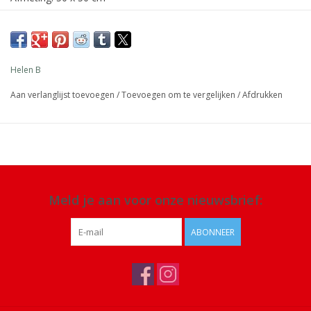
Materiaal: 100% katoen
Details:
zwarte lijntekening met gebroken witte achtergrond,
gemaakt in Portugal, binnenkussen niet inbegrepen
Helen B
Aan verlanglijst toevoegen
/
Toevoegen om te vergelijken
/
Afdrukken
Meld je aan voor onze nieuwsbrief:
ABONNEER