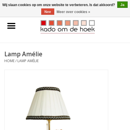
0 Artikelen - €0,00
Wij slaan cookies op om onze website te verbeteren. Is dat akkoord?
Ja
Nee
Meer over cookies »
Home
Accessoires
Lamp Amélie
Gadgets
HOME
/
LAMP AMÉLIE
Huishoudelijk
Interieur
Kids
Pylones