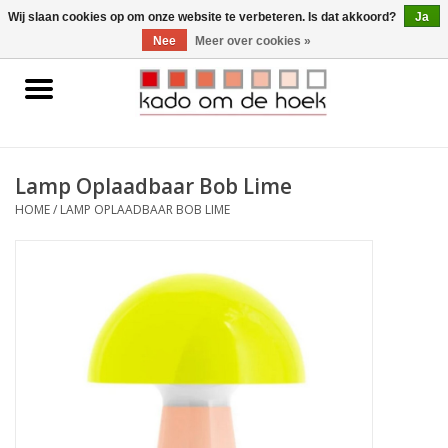
0 Artikelen - €0,00
Wij slaan cookies op om onze website te verbeteren. Is dat akkoord?
Ja
Nee
Meer over cookies »
Home
Accessoires
Lamp Oplaadbaar Bob Lime
Gadgets
HOME
/
LAMP OPLAADBAAR BOB LIME
Huishoudelijk
Interieur
Kids
Pylones