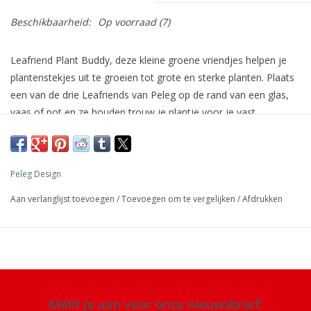
Beschikbaarheid:
Op voorraad
(7)
Leafriend Plant Buddy, deze kleine groene vriendjes helpen je
plantenstekjes uit te groeien tot grote en sterke planten. Plaats
een van de drie Leafriends van Peleg op de rand van een glas,
vaas of pot en ze houden trouw je plantje voor je vast.
Afmeting:
7 x 3,5 x 2 cm verpakking 17,5 x 12,5 x 3,5 cm
Materiaal:
rubber
Peleg Design
Details: 3 stuks
Aan verlanglijst toevoegen
/
Toevoegen om te vergelijken
/
Afdrukken
Meld je aan voor onze nieuwsbrief: