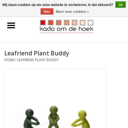
0 Artikelen - €0,00
Wij slaan cookies op om onze website te verbeteren. Is dat akkoord?
Ja
Nee
Meer over cookies »
Home
Accessoires
Leafriend Plant Buddy
Gadgets
HOME
/
LEAFRIEND PLANT BUDDY
Huishoudelijk
Interieur
Kids
Pylones