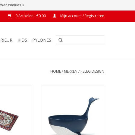
over cookies »
0 Artikelen - €0,00
Mijn account / Registreren
ERIEUR
KIDS
PYLONES
HOME
/
MERKEN
/
PELEG DESIGN
k Rugboard
Vergiet Pastail
N WINKELWAGEN
TOEVOEGEN AAN WINKELWAGEN