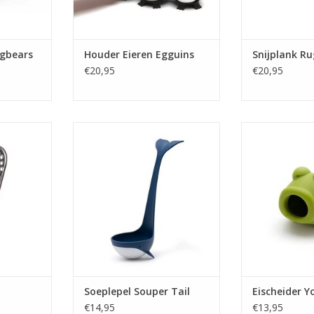
ggbears
Houder Eieren Egguins
Snijplank R
€20,95
€20,95
o
Soeplepel Souper Tail
Eischeide
NKELWAGEN
TOEVOEGEN AAN WINKELWAGEN
TOEVOEGEN AA
Soeplepel Souper Tail
Eischeider Y
€14,95
€13,95