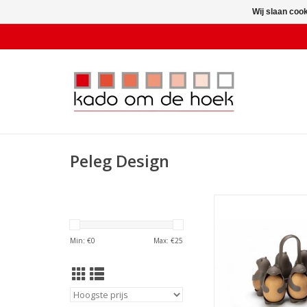
Wij slaan coo
Peleg Design
Houder Eieren E
TOEVOEGEN AAN WI
Min: €
0
Max: €
25