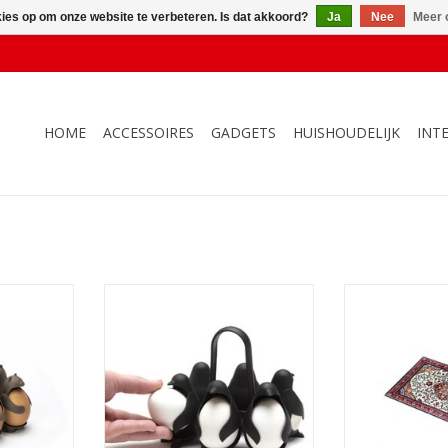
kies op om onze website te verbeteren. Is dat akkoord?
Ja
Nee
Meer 
HOME
ACCESSOIRES
GADGETS
HUISHOUDELIJK
INT
ggbears
Houder Eieren Egguins
Snijplan
NKELWAGEN
TOEVOEGEN AAN WINKELWAGEN
TOEVOEGEN AA