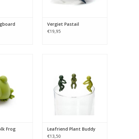
ugboard
Vergiet Pastail
€19,95
r Yolk Frog
Leafriend Plant Buddy
N WINKELWAGEN
TOEVOEGEN AAN WINKELWAGEN
olk Frog
Leafriend Plant Buddy
€13,50