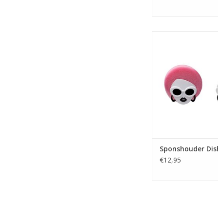
Sponshouder Dish
TOEVOEGEN AAN WI
Sponshouder Dish
€12,95