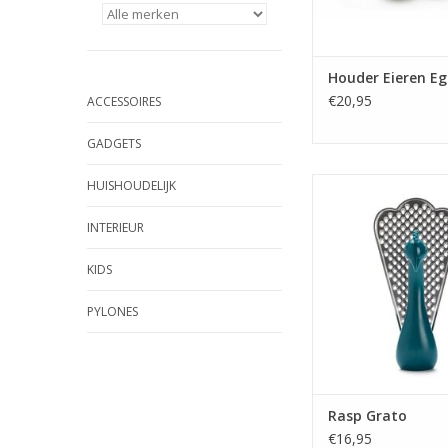
Houder Eieren E
€20,95
ACCESSOIRES
GADGETS
Rasp Grat
HUISHOUDELIJK
TOEVOEGEN AAN WI
INTERIEUR
KIDS
PYLONES
Rasp Grato
€16,95