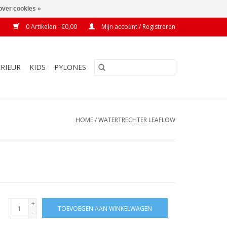
over cookies »
0 Artikelen - €0,00
Mijn account / Registreren
ERIEUR
KIDS
PYLONES
HOME
/
WATERTRECHTER LEAFLOW
+
TOEVOEGEN AAN WINKELWAGEN
-