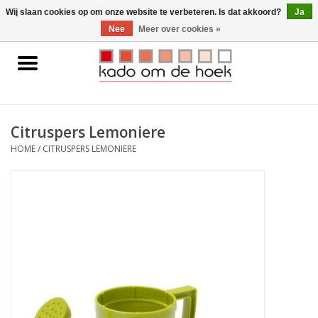
0 Artikelen - €0,00
Wij slaan cookies op om onze website te verbeteren. Is dat akkoord?
Ja
Nee
Meer over cookies »
Home
Accessoires
Citruspers Lemoniere
Gadgets
HOME
/
CITRUSPERS LEMONIERE
Huishoudelijk
Interieur
Kids
Pylones