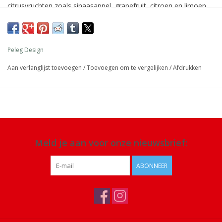
citrusvruchten zoals sinaasappel, grapefruit, citroen en limoen.
Het verse sap van deze vruchten voegt heerlijke frisheid toe aan
bijvoorbeeld een salade. Heb je nog wat sap over en wil je dat
bewaren voor de volgende dag? Draai dan de deksel om. Je kunt
Peleg Design
de gieter dan zo in je koelkast zetten.
Aan verlanglijst toevoegen
/
Toevoegen om te vergelijken
/
Afdrukken
Afmeting: 17,5 x 12 x 8 cm
Materiaal: Kunststof
Meld je aan voor onze nieuwsbrief:
ABONNEER