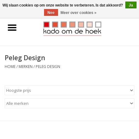
0 Artikelen - €0,00
Wij slaan cookies op om onze website te verbeteren. Is dat akkoord?
Ja
Nee
Meer over cookies »
Home
Accessoires
Peleg Design
Gadgets
HOME
/
MERKEN
/
PELEG DESIGN
Huishoudelijk
Interieur
Kids
Pylones