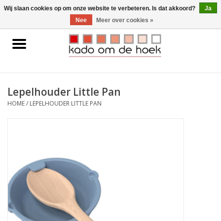
0 Artikelen - €0,00
Wij slaan cookies op om onze website te verbeteren. Is dat akkoord?
Ja
Nee
Meer over cookies »
Home
Accessoires
Lepelhouder Little Pan
Gadgets
HOME
/
LEPELHOUDER LITTLE PAN
Huishoudelijk
Interieur
Kids
Pylones