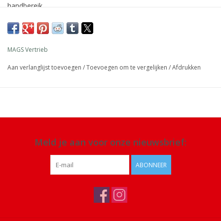
handbereik.
Afmeting: 17 x 11 x 5 cm, verpakking 24 x 14 x 5 cm
Materiaal: siliconen
MAGS Vertrieb
Details: vaatwasmachinebestendig
Aan verlanglijst toevoegen
/
Toevoegen om te vergelijken
/
Afdrukken
Meld je aan voor onze nieuwsbrief:
ABONNEER