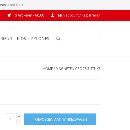
over cookies »
0 Artikelen - €0,00
Mijn account / Registreren
ERIEUR
KIDS
PYLONES
HOME
/
MAGNETEN CROCS 5 STUKS
+
TOEVOEGEN AAN WINKELWAGEN
-