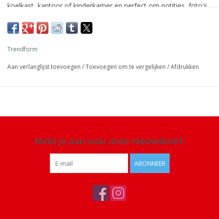
koelkast, kantoor of kinderkamer en perfect om notities, foto's
of tekeningen op te hangen.
Afmeting: 3 x 1,5 x 1,5 cm verpakking 10 x 9 x 2 cm
Trendform
Details: sterk magneet, 5 stuks
Aan verlanglijst toevoegen
/
Toevoegen om te vergelijken
/
Afdrukken
Meld je aan voor onze nieuwsbrief:
ABONNEER