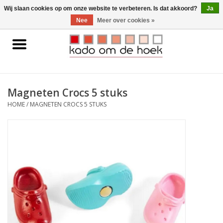
0 Artikelen - €0,00
Wij slaan cookies op om onze website te verbeteren. Is dat akkoord?
Ja
Nee
Meer over cookies »
Home
Accessoires
Magneten Crocs 5 stuks
Gadgets
HOME
/
MAGNETEN CROCS 5 STUKS
Huishoudelijk
Interieur
Kids
Pylones