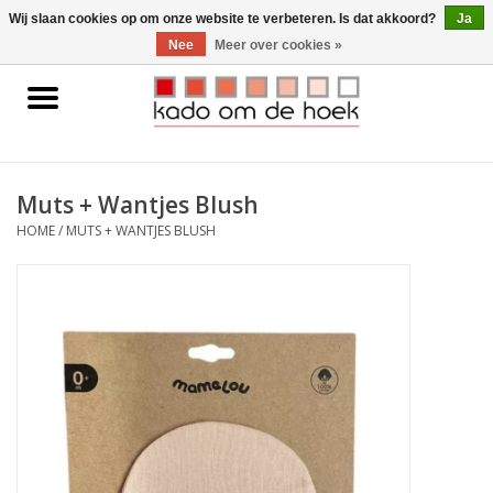
0 Artikelen - €0,00
Wij slaan cookies op om onze website te verbeteren. Is dat akkoord?
Ja
Nee
Meer over cookies »
Home
Accessoires
Muts + Wantjes Blush
Gadgets
HOME
/
MUTS + WANTJES BLUSH
Huishoudelijk
Interieur
Kids
Pylones