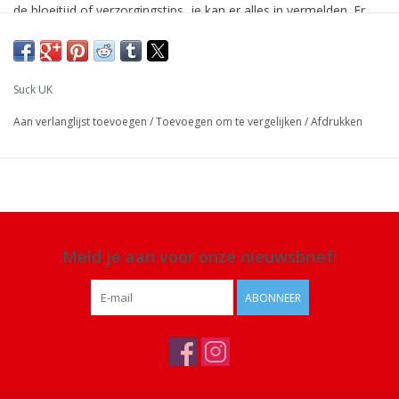
de bloeitijd of verzorgingstips, je kan er alles in vermelden. Er
zijn meer 300 pagina's om te vullen met informatie, foto's en
handige tips over planten in de tuin. Overige informatie in dit
boek staat in het Engels.
Suck UK
Afmeting: 16,55 x 22,8 x 3,5 cm
Aan verlanglijst toevoegen
/
Toevoegen om te vergelijken
/
Afdrukken
Materiaal: Het boek is met stof bekleed
Meld je aan voor onze nieuwsbrief:
ABONNEER