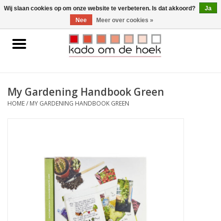
0 Artikelen - €0,00
Wij slaan cookies op om onze website te verbeteren. Is dat akkoord?
Ja
Nee
Meer over cookies »
Home
Accessoires
My Gardening Handbook Green
Gadgets
HOME
/
MY GARDENING HANDBOOK GREEN
Huishoudelijk
Interieur
Kids
Pylones