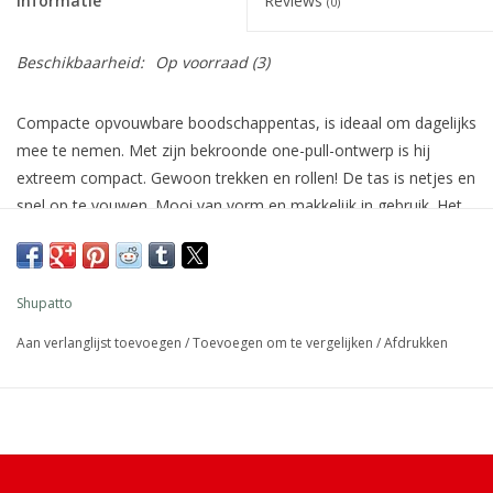
Informatie
Reviews
(0)
Beschikbaarheid:
Op voorraad
(3)
Compacte opvouwbare boodschappentas, is ideaal om dagelijks
mee te nemen. Met zijn bekroonde one-pull-ontwerp is hij
extreem compact. Gewoon trekken en rollen! De tas is netjes en
snel op te vouwen. Mooi van vorm en makkelijk in gebruik. Het
gebruik van de compacte tas zorgt voor een gemakkelijke en
vlotte winkelervaring. Bespaar tijd, bescherm het milieu, geniet
van het leven!
Shupatto
De Shupatto compacte opvouwbare boodschappentassen zijn
Aan verlanglijst toevoegen
/
Toevoegen om te vergelijken
/
Afdrukken
ontworpen door het Japanse bedrijf Marna. Het bedrijf begon
met het ontwikkelen van tassen om het gat in de markt voor
opvouwbare milieuvriendelijke tassen op te vullen.
De innovatieve structuur van Shupatto is geïnspireerd op de
modewereld. Trek aan beide uiteinden en de tas zakt langs de