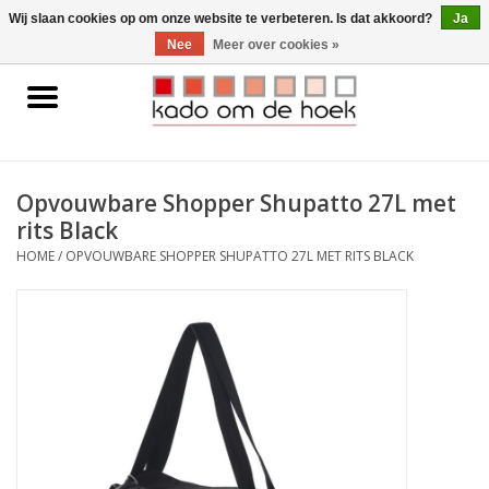
0 Artikelen - €0,00
Wij slaan cookies op om onze website te verbeteren. Is dat akkoord?
Ja
Nee
Meer over cookies »
Home
Accessoires
Opvouwbare Shopper Shupatto 27L met
rits Black
Gadgets
HOME
/
OPVOUWBARE SHOPPER SHUPATTO 27L MET RITS BLACK
Huishoudelijk
Interieur
Kids
Pylones