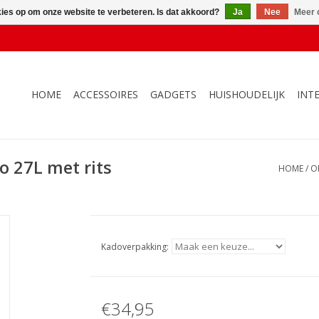
kies op om onze website te verbeteren. Is dat akkoord?
Ja
Nee
Meer 
HOME
ACCESSOIRES
GADGETS
HUISHOUDELIJK
INT
 27L met rits
HOME
/
O
Kadoverpakking:
€34,95