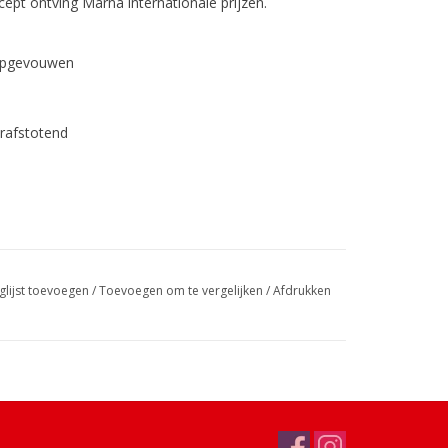
ept ontving Marna internationale prijzen.
 opgevouwen
rafstotend
glijst toevoegen
/
Toevoegen om te vergelijken
/
Afdrukken