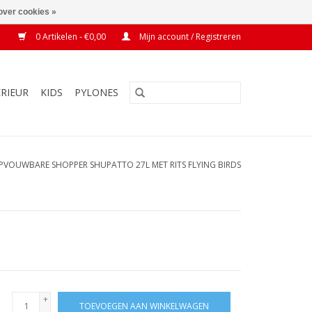
over cookies »
0 Artikelen - €0,00
Mijn account / Registreren
ERIEUR
KIDS
PYLONES
PVOUWBARE SHOPPER SHUPATTO 27L MET RITS FLYING BIRDS
+
TOEVOEGEN AAN WINKELWAGEN
-