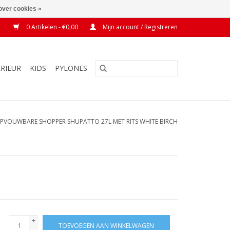
over cookies »
0 Artikelen - €0,00
Mijn account / Registreren
ERIEUR
KIDS
PYLONES
PVOUWBARE SHOPPER SHUPATTO 27L MET RITS WHITE BIRCH
+
TOEVOEGEN AAN WINKELWAGEN
-