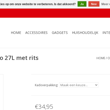
kies op om onze website te verbeteren. Is dat akkoord?
Ja
Nee
Meer 
HOME
ACCESSOIRES
GADGETS
HUISHOUDELIJK
INT
 27L met rits
HOME
/
O
Kadoverpakking:
€34,95