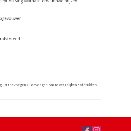
ept ontving Marna internationale prijzen.
 opgevouwen
rafstotend
glijst toevoegen
/
Toevoegen om te vergelijken
/
Afdrukken