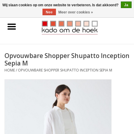
0 Artikelen - €0,00
Wij slaan cookies op om onze website te verbeteren. Is dat akkoord?
Ja
Nee
Meer over cookies »
Home
Accessoires
Opvouwbare Shopper Shupatto Inception
Sepia M
Gadgets
HOME
/
OPVOUWBARE SHOPPER SHUPATTO INCEPTION SEPIA M
Huishoudelijk
Interieur
Kids
Pylones