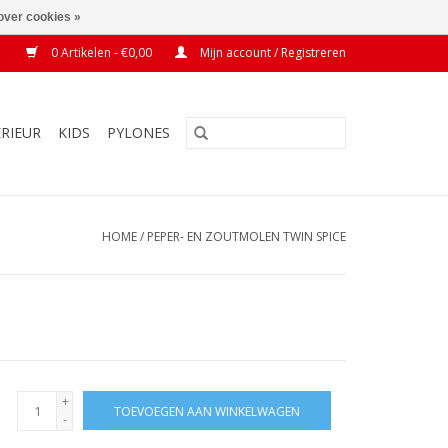
over cookies »
0 Artikelen - €0,00
Mijn account / Registreren
ERIEUR
KIDS
PYLONES
HOME
/
PEPER- EN ZOUTMOLEN TWIN SPICE
+
TOEVOEGEN AAN WINKELWAGEN
-