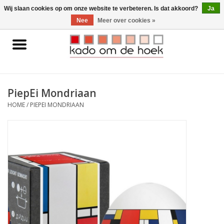
0 Artikelen - €0,00
Wij slaan cookies op om onze website te verbeteren. Is dat akkoord?
Ja
Nee
Meer over cookies »
Home
Accessoires
PiepEi Mondriaan
Gadgets
HOME
/
PIEPEI MONDRIAAN
Huishoudelijk
Interieur
Kids
Pylones