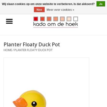
0 Artikelen - €0,00
Wij slaan cookies op om onze website te verbeteren. Is dat akkoord?
Ja
Nee
Meer over cookies »
Home
Accessoires
Planter Floaty Duck Pot
Gadgets
HOME
/
PLANTER FLOATY DUCK POT
Huishoudelijk
Interieur
Kids
Pylones