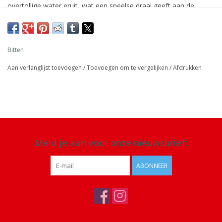
overtollige water eruit, wat een speelse draai geeft aan de
dagelijkse plantenverzorging. Perfect voor vensterbanken,
planken of bureaus.
Afmeting: 27 x 16,5 x 10 cm
Bitten
Materiaal: dolomiet
Aan verlanglijst toevoegen
/
Toevoegen om te vergelijken
/
Afdrukken
Details: water stroomt weg via de daarvoor bestemde tuit,
waardoor de wortels niet te nat worden en je planten in
topconditie blijven
Meld je aan voor onze nieuwsbrief:
ABONNEER