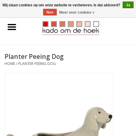
0 Artikelen - €0,00
Wij slaan cookies op om onze website te verbeteren. Is dat akkoord?
Ja
Nee
Meer over cookies »
Home
Accessoires
Planter Peeing Dog
Gadgets
HOME
/
PLANTER PEEING DOG
Huishoudelijk
Interieur
Kids
Pylones